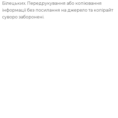
Білецьких. Передрукування або копіювання
інформації без посилання на джерело та копірайт
суворо заборонені.