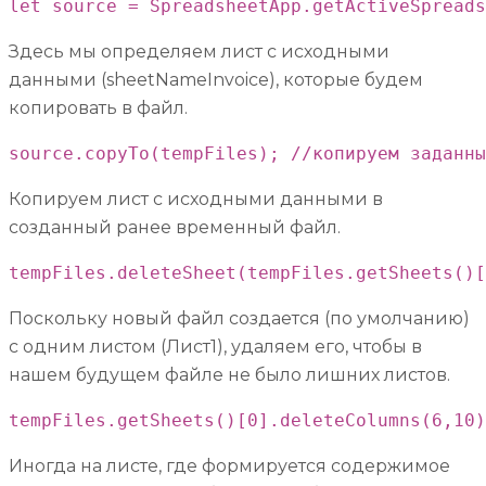
let source = SpreadsheetApp.getActiveSpreads
Здесь мы определяем лист с исходными
данными (sheetNameInvoice), которые будем
копировать в файл.
source.copyTo(tempFiles); //копируем заданны
Копируем лист с исходными данными в
созданный ранее временный файл.
tempFiles.deleteSheet(tempFiles.getSheets()[
Поскольку новый файл создается (по умолчанию)
с одним листом (Лист1), удаляем его, чтобы в
нашем будущем файле не было лишних листов.
tempFiles.getSheets()[0].deleteColumns(6,10)
Иногда на листе, где формируется содержимое