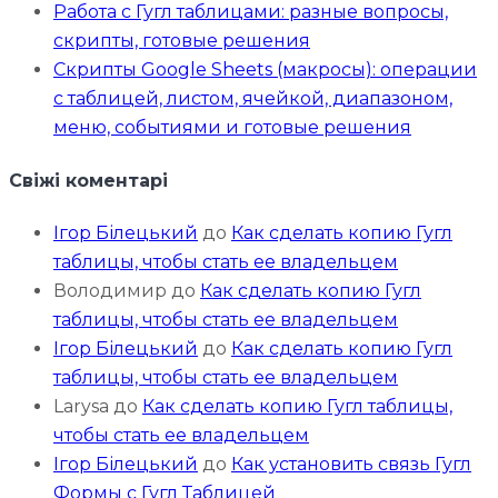
Работа с Гугл таблицами: разные вопросы,
скрипты, готовые решения
Скрипты Google Sheets (макросы): операции
с таблицей, листом, ячейкой, диапазоном,
меню, событиями и готовые решения
Свіжі коментарі
Ігор Білецький
до
Как сделать копию Гугл
таблицы, чтобы стать ее владельцем
Володимир
до
Как сделать копию Гугл
таблицы, чтобы стать ее владельцем
Ігор Білецький
до
Как сделать копию Гугл
таблицы, чтобы стать ее владельцем
Larysa
до
Как сделать копию Гугл таблицы,
чтобы стать ее владельцем
Ігор Білецький
до
Как установить связь Гугл
Формы с Гугл Таблицей