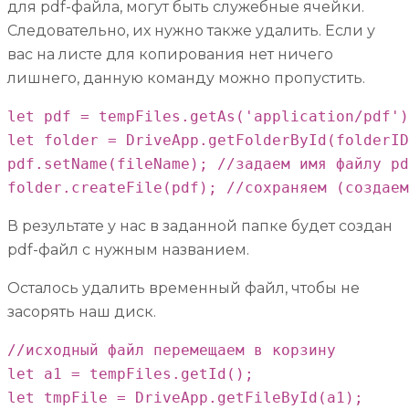
для pdf-файла, могут быть служебные ячейки.
Следовательно, их нужно также удалить. Если у
вас на листе для копирования нет ничего
лишнего, данную команду можно пропустить.
let pdf = tempFiles.getAs('application/pdf')
let folder = DriveApp.getFolderById(folderID
pdf.setName(fileName); //задаем имя файлу pd
folder.createFile(pdf); //сохраняем (создаем
В результате у нас в заданной папке будет создан
pdf-файл с нужным названием.
Осталось удалить временный файл, чтобы не
засорять наш диск.
//исходный файл перемещаем в корзину

let a1 = tempFiles.getId();

let tmpFile = DriveApp.getFileById(a1);
