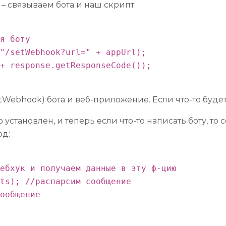
 – связываем бота и наш скрипт:
я боту

"/setWebhook?url=" + appUrl);

+ response.getResponseCode());

hook) бота и веб-приложение. Если что-то будет пис
о установлен, и теперь если что-то написать боту, 
од:
ебхук и получаем данные в эту ф-цию

ts); //распарсим сообщение

ообщение
