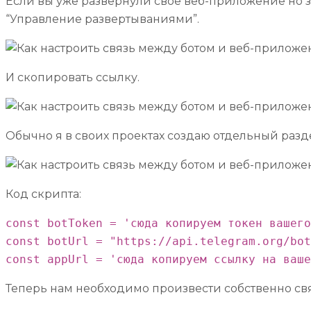
Если вы уже развернули свое веб-приложение но за
“Управление развертываниями”.
И скопировать ссылку.
Обычно я в своих проектах создаю отдельный разде
Код скрипта:
const botToken = 'сюда копируем токен вашего
const botUrl = "https://api.telegram.org/bot
const appUrl = 'сюда копируем ссылку на ваше
Теперь нам необходимо произвести собственно свя