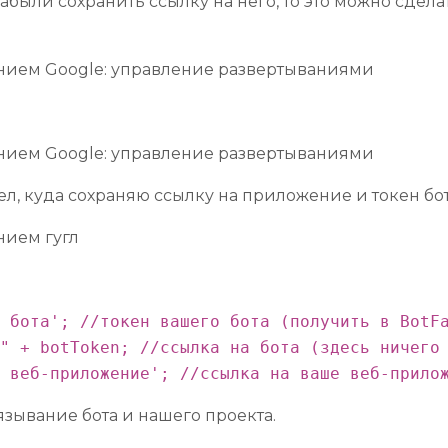
были сохранить ссылку на него, то это можно сделат
л, куда сохраняю ссылку на приложение и токен бота
 бота'; //токен вашего бота (получить в BotFa
" + botToken; //ссылка на бота (здесь ничего 
 веб-приложение'; //ссылка на ваше веб-прило
зывание бота и нашего проекта.