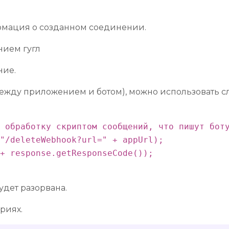
ормация о созданном соединении.
ние.
 между приложением и ботом), можно использовать 
 обработку скриптом сообщений, что пишут боту
"/deleteWebhook?url=" + appUrl);

+ response.getResponseCode());

удет разорвана.
риях.