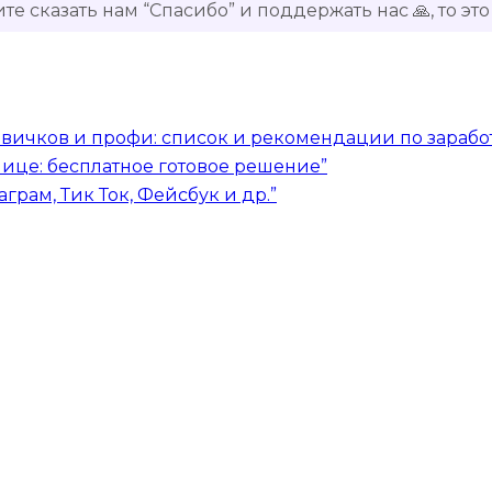
ите сказать нам “Спасибо” и поддержать нас 🙏, то э
овичков и профи: список и рекомендации по зарабо
блице: бесплатное готовое решение”
грам, Тик Ток, Фейсбук и др.”