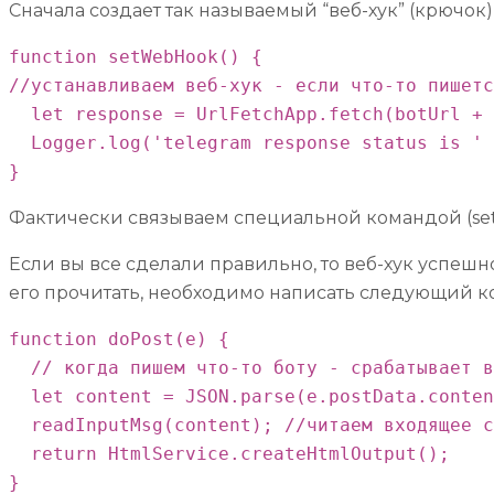
Сначала создает так называемый “веб-хук” (крючок)
function setWebHook() {

//устанавливаем веб-хук - если что-то пишетс
  let response = UrlFetchApp.fetch(botUrl + 
  Logger.log('telegram response status is ' 
}
Фактически связываем специальной командой (setWeb
Если вы все сделали правильно, то веб-хук успешн
его прочитать, необходимо написать следующий к
function doPost(e) {

  // когда пишем что-то боту - срабатывает в
  let content = JSON.parse(e.postData.conten
  readInputMsg(content); //читаем входящее с
  return HtmlService.createHtmlOutput();

}