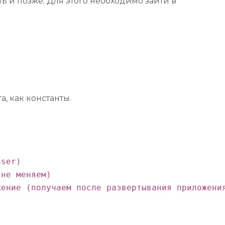
ь и позже. Для этого необходимо зайти в
, как константы.
ser)

не меняем)

жение (получаем после развертывания приложени