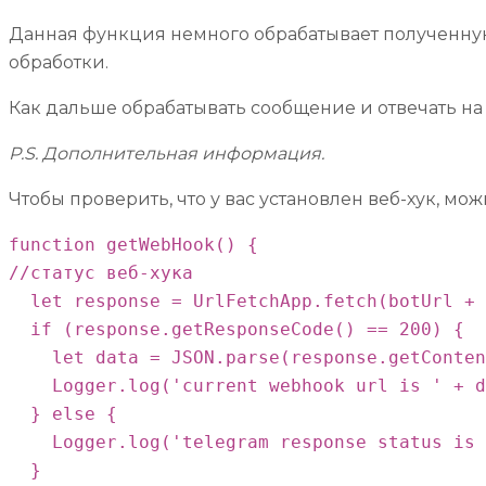
Данная функция немного обрабатывает полученну
обработки.
Как дальше обрабатывать сообщение и отвечать на 
P.S. Дополнительная информация.
Чтобы проверить, что у вас установлен веб-хук, м
function getWebHook() {

//статус веб-хука

  let response = UrlFetchApp.fetch(botUrl + 
  if (response.getResponseCode() == 200) {

    let data = JSON.parse(response.getConten
    Logger.log('current webhook url is ' + d
  } else {

    Logger.log('telegram response status is 
  }
