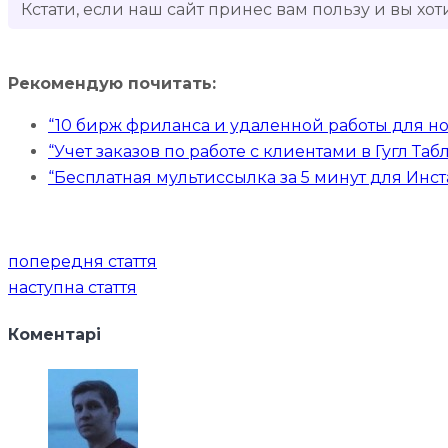
Кстати, если наш сайт принес вам пользу и вы хот
Рекомендую почитать:
“10 бирж фриланса и удаленной работы для н
“Учет заказов по работе с клиентами в Гугл Та
“Бесплатная мультиссылка за 5 минут для Инста
Навігація
попередня стаття
записів
наступна стаття
Коментарі