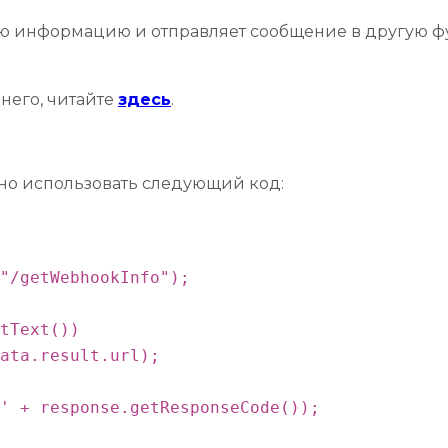
ю информацию и отправляет сообщение в другую ф
него, читайте
здесь
.
ожно использовать следующий код:
"/getWebhookInfo");

tText())

ata.result.url);

' + response.getResponseCode());
