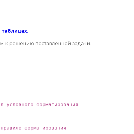
 таблицах.
ем к решению поставленной задачи.
л условного форматирования

правило форматирования
