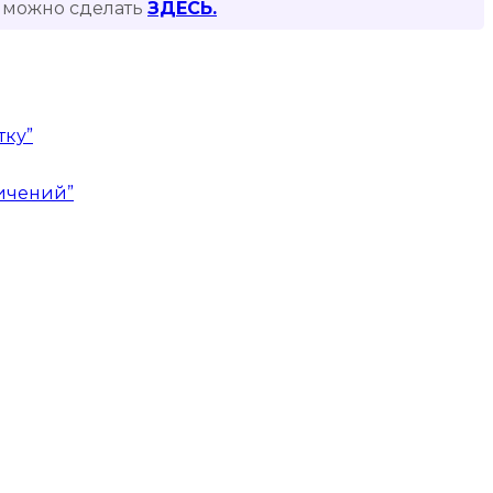
то можно сделать
ЗДЕСЬ.
тку”
ничений”