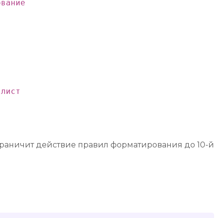
вание 

лист

 ограничит действие правил форматирования до 10-й