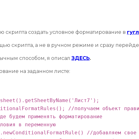
ью скрипта создать условное форматирование в
гугл
ощью скрипта, а не в ручном режиме и сразу перейд
бычным способом, я описал
ЗДЕСЬ
.
ование на заданном листе:
sheet().getSheetByName('Лист7');

itionalFormatRules(); //получаем объект прави
де будем применять форматирование

ловия в переменную

.newConditionalFormatRule() //добавляем свое 