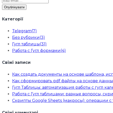
Опублікувати
Категорії
Telegram
(7)
Без рубрики
(3)
Гугл таблицы
(31)
Работа с Гугл формами
(4)
Свіжі записи
Как создать документы на основе шаблона, ис
Как сформировать pdf файлы на основе данны
Гугл Таблицы: автоматизация работы с гугл к
Работа с Гугл таблицами: разные вопросы, скр
Скрипты Google Sheets (макросы): операции с
Свіжі коментарі