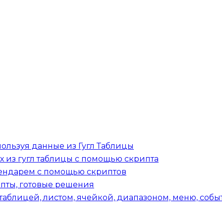
пользуя данные из Гугл Таблицы
х из гугл таблицы с помощью скрипта
алендарем с помощью скриптов
ипты, готовые решения
 таблицей, листом, ячейкой, диапазоном, меню, со