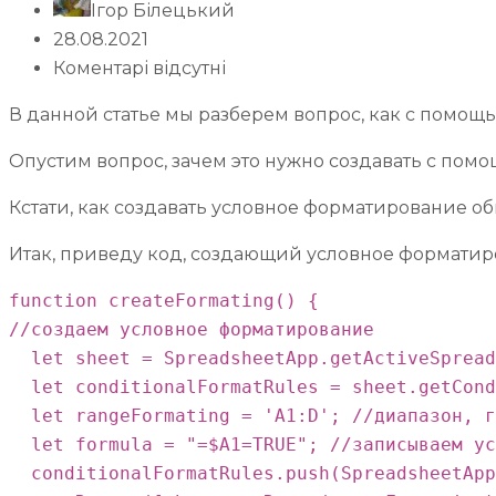
Ігор Білецький
28.08.2021
Коментарі відсутні
В данной статье мы разберем вопрос, как с помощ
Опустим вопрос, зачем это нужно создавать с пом
Кстати, как создавать условное форматирование о
Итак, приведу код, создающий условное форматир
function createFormating() {

//создаем условное форматирование

  let sheet = SpreadsheetApp.getActiveSpread
  let conditionalFormatRules = sheet.getCond
  let rangeFormating = 'A1:D'; //диапазон, г
  let formula = "=$A1=TRUE"; //записываем ус
  conditionalFormatRules.push(SpreadsheetApp