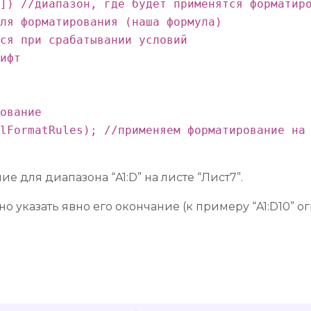
]) //диапазон, где будет применятся форматиро
ля форматирования (наша формула)

ся при срабатывании условий

ифт

ование

lFormatRules); //применяем форматирование на 
 для диапазона “A1:D” на листе “Лист7”.
но указать явно его окончание (к примеру “A1:D10”