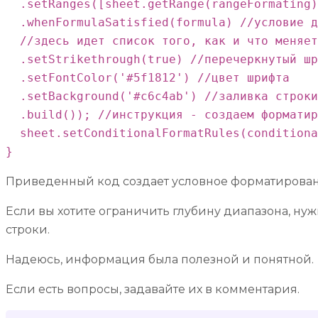
  .setRanges([sheet.getRange(rangeFormating)
  .whenFormulaSatisfied(formula) //условие д
  //здесь идет список того, как и что меняет
  .setStrikethrough(true) //перечеркнутый шр
  .setFontColor('#5f1812') //цвет шрифта

  .setBackground('#c6c4ab') //заливка строки

  .build()); //инструкция - создаем форматир
  sheet.setConditionalFormatRules(conditiona
}
Приведенный код создает условное форматирование
Если вы хотите ограничить глубину диапазона, нуж
строки.
Надеюсь, информация была полезной и понятной.
Если есть вопросы, задавайте их в комментария.