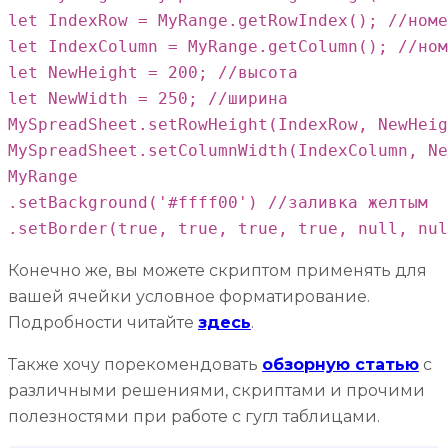
let IndexRow = MyRange.getRowIndex(); //номе
let IndexColumn = MyRange.getColumn(); //ном
let NewHeight = 200; //высота

let NewWidth = 250; //ширина

MySpreadSheet.setRowHeight(IndexRow, NewHeig
MySpreadSheet.setColumnWidth(IndexColumn, Ne
MyRange

.setBackground('#ffff00') //заливка желтым

.setBorder(true, true, true, true, null, nul
Конечно же, вы можете скриптом применять для
вашей ячейки условное форматирование.
Подробности читайте
здесь
.
Также хочу порекомендовать
обзорную статью
с
различными решениями, скриптами и прочими
полезностями при работе с гугл таблицами.