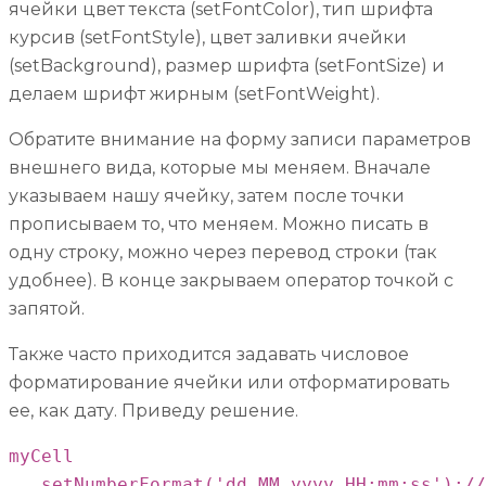
ячейки цвет текста (setFontColor), тип шрифта
курсив (setFontStyle), цвет заливки ячейки
(setBackground), размер шрифта (setFontSize) и
делаем шрифт жирным (setFontWeight).
Обратите внимание на форму записи параметров
внешнего вида, которые мы меняем. Вначале
указываем нашу ячейку, затем после точки
прописываем то, что меняем. Можно писать в
одну строку, можно через перевод строки (так
удобнее). В конце закрываем оператор точкой с
запятой.
Также часто приходится задавать числовое
форматирование ячейки или отформатировать
ее, как дату. Приведу решение.
myCell

  .setNumberFormat('dd.MM.yyyy HH:mm:ss');//