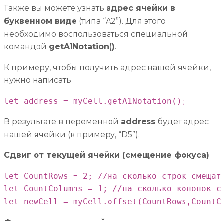
Также вы можете узнать
адрес ячейки в
буквенном виде
(типа “A2”). Для этого
необходимо воспользоваться специальной
командой
getA1Notation()
.
К примеру, чтобы получить адрес нашей ячейки,
нужно написать
let address = myCell.getA1Notation();
В результате в переменной
address
будет адрес
нашей ячейки (к примеру, “D5”).
Сдвиг от текущей ячейки (смещение фокуса)
let CountRows = 2; //на сколько строк смещат
let CountColumns = 1; //на сколько колонок с
let newCell = myCell.offset(CountRows,CountC