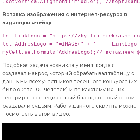
.setVerticalAlignment('middle'); //вертикаль
Вставка изображения с интернет-ресурса в
заданную ячейку
let LinkLogo = "https://zhyttia-prekrasne.co
let AddresLogo = "=IMAGE(" + '"' + LinkLogo 
myCell.setFormula(AddresLogo);// вставляем ф
Подобная задача возникла у меня, когда я
создавал макрос, который обрабатывал таблицу с
данными всех участников песенного конкурса (их
было около 100 человек) и по каждому их них
генерировал специальный бланк, который потом
раздавали судьям. Работу данного скрипта можно
посмотреть в этом видео.