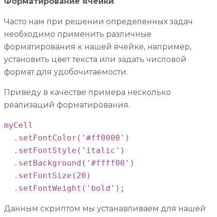
Форматирование ячейки
.
Часто нам при решении определенных задач
необходимо применить различные
форматирования к нашей ячейке, например,
установить цвет текста или задать числовой
формат для удобочитаемости.
Приведу в качестве примера несколько
реализаций форматирования.
myCell

  .setFontColor('#ff0000')

  .setFontStyle('italic')

  .setBackground('#ffff00')

  .setFontSize(20)

  .setFontWeight('bold');
Данным скриптом мы устанавливаем для нашей