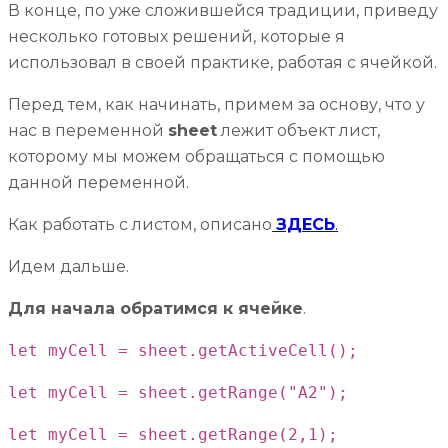
В конце, по уже сложившейся традиции, приведу
несколько готовых решений, которые я
использовал в своей практике, работая с ячейкой.
Перед тем, как начинать, примем за основу, что у
нас в переменной
sheet
лежит объект лист,
которому мы можем обращаться с помощью
данной переменной.
Как работать с листом, описано
ЗДЕСЬ
.
Идем дальше.
Для начала обратимся к ячейке
.
let myCell = sheet.getActiveCell();
let myCell = sheet.getRange("A2");
let myCell = sheet.getRange(2,1);