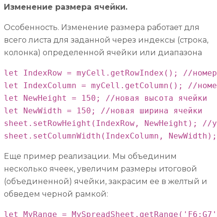
Изменение размера ячейки.
Особенность. Изменение размера работает для
всего листа для заданной через индексы (строка,
колонка) определенной ячейки или диапазона
let IndexRow = myCell.getRowIndex(); //номер
let IndexColumn = myCell.getColumn(); //номе
let NewHeight = 150; //новая высота ячейки

let NewWidth = 150; //новая ширина ячейки

sheet.setRowHeight(IndexRow, NewHeight); //у
sheet.setColumnWidth(IndexColumn, NewWidth);
Еще пример реализации. Мы объединим
несколько ячеек, увеличим размеры итоговой
(объединенной) ячейки, закрасим ее в желтый и
обведем черной рамкой:
let MyRange = MySpreadSheet.getRange('F6:G7'