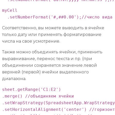
myCell

  .setNumberFormat('#,##0.00');//число вида 
Соответственно, вы можете выводить в ячейке
только дату или применять форматирование
числа на свое усмотрение.
Также можно объединять ячейки, применить
выравнивание, перенос текста и пр. (при
объединении сохраняется значение левой
верхней (первой) ячейки выделенного
диапазона.
sheet.getRange('C1:E2')

.merge() //объединяем ячейки

.setWrapStrategy(SpreadsheetApp.WrapStrategy
.setHorizontalAlignment('center') //горизонт