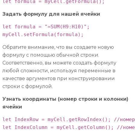
let formula = myCell.getFormula();
Задать формулу для нашей ячейки
let formula = "=SUM(H9:H10)";

myCell.setFormula(formula);
Обратите внимание, что вы создаете новую
формулу с помощью обычной строки.
Соответственно, вы можете создать формулу
любой сложности, используя переменные в
качестве аргументов при конструировании
строки с формулой.
Узнать координаты (номер строки и колонки)
ячейки
let IndexRow = myCell.getRowIndex(); //номер
let IndexColumn = myCell.getColumn(); //номе