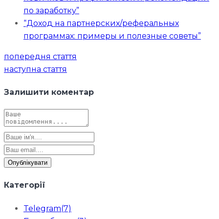
по заработку”
“Доход на партнерских/реферальных
программах: примеры и полезные советы”
Навігація
попередня стаття
записів
наступна стаття
Залишити коментар
Опублікувати
Категорії
Telegram
(7)